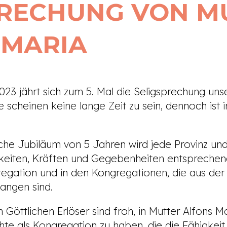
PRECHUNG VON M
 MARIA
ährt sich zum 5. Mal die Seligsprechung unser
 scheinen keine lange Zeit zu sein, dennoch ist i
he Jubiläum von 5 Jahren wird jede Provinz un
keiten, Kräften und Gegebenheiten entsprechend.
gregation und in den Kongregationen, die aus de
angen sind.
tlichen Erlöser sind froh, in Mutter Alfons M
te als Kongregation zu haben, die die Fähigkeit h