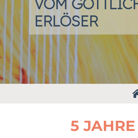
VOM GÖTTLIC
ERLÖSER
5 JAHRE