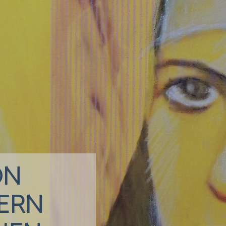
ON
ERN