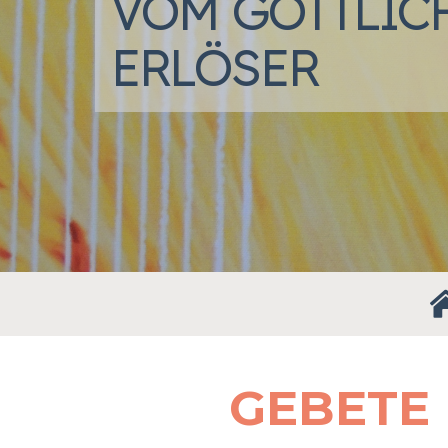
VOM GÖTTLIC
ERLÖSER
GEBETE