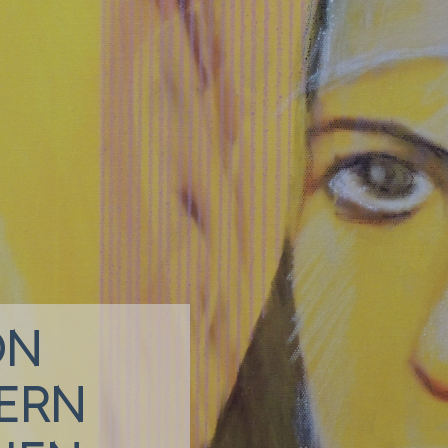
ON
ERN